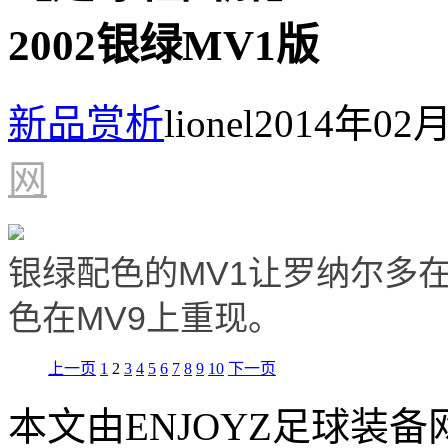
2002银绿MV1版
新品赏析
lionel
2014年02月
网
银绿配色的MV1让罗纳尔多
色在MV9上重现。
上一页
1
2
3
4
5
6
7
8
9
10
下一页
本文由ENJOYZ足球装