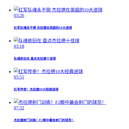
03:26
红军队魂永不倒 杰拉德在英超的10大进球
03:18
队魂依旧在 盘点杰拉德十佳球
05:51
红军传奇！杰拉德10大经典进球
07:32
杰拉德射门训练！F2眼中最会射门的球员！