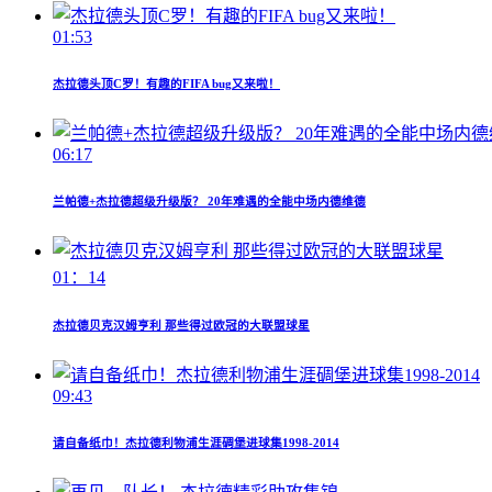
01:53
杰拉德头顶C罗！有趣的FIFA bug又来啦！
06:17
兰帕德+杰拉德超级升级版？ 20年难遇的全能中场内德维德
01：14
杰拉德贝克汉姆亨利 那些得过欧冠的大联盟球星
09:43
请自备纸巾！杰拉德利物浦生涯碉堡进球集1998-2014