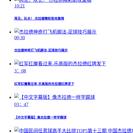
10:21
再见，队长！ 杰拉德精彩助攻集锦
00;30
杰拉德神奇打飞机脚法-足球技巧展示
3：08
红军红魔看过来-乐高版的杰拉德红牌发下
03；47
【中文字幕版】像杰拉德一样学踢球