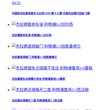
04:52
中国民间任意球高手大比拼TOP5第十三期 中国杰拉德巧劲射飞碟
杰拉德致命失误 利物浦0-2切尔西
杰拉德进球破门 利物浦2-1险胜桑德兰
杰拉德错失点球帽子戏法 利物浦客场3-0曼联
杰拉德点球梅开二度 利物浦客场2-1西汉姆