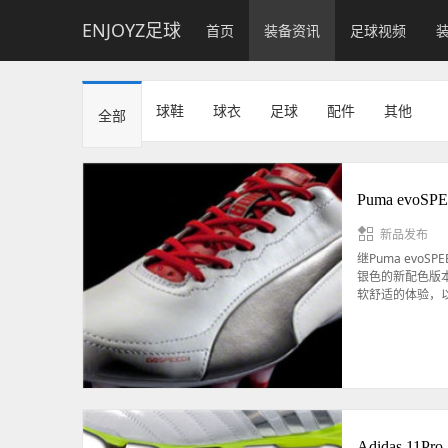
ENJOYZ足球
首页
装备资讯
足球视频
球鞋
球衣
足球
配件
其他
全部
Puma evoS
新品发布
继Puma evo
银色的新配色版本 
软舒适的体验，
Adidas 11