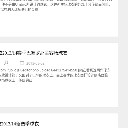
一件不是由Umbro所设计的球衣，这件新主场球衣的外观十分传统而简单，
在温布利大球场进行的英格
新款2013/14赛季巴塞罗那主客场球衣
2013-08-02
yz com Public Js ueditor php upload 6441375414550 jpg在看到这两件球衣
条纹设计终于又回到了巴萨的球衣上，而上赛季的球衣图样设计则略显混
主场球衣上，传统的红
城2013/14新赛季球衣