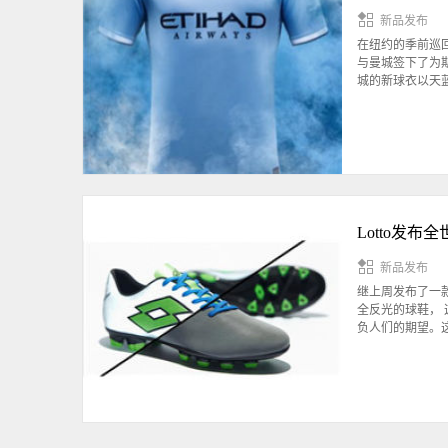
新品发布
在纽约的季前巡回
与曼城签下了为期
城的新球衣以天蓝
Lotto发布全
新品发布
继上周发布了一款神
全反光的球鞋， 
负人们的期望。