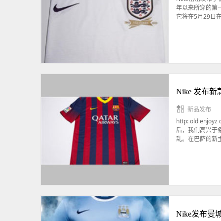
年以来所穿的第
它将在5月29日
Nike 发布
新品发布
http: old enjo
后，我们高兴于
乱。在巴萨的新
Nike发布曼