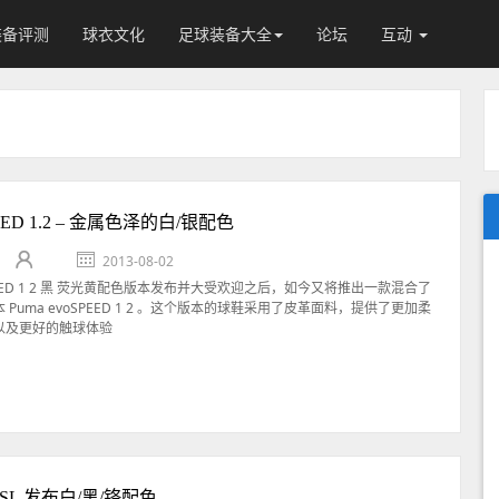
装备评测
球衣文化
足球装备大全
论坛
互动
PEED 1.2 – 金属色泽的白/银配色
2013-08-02
SPEED 1 2 黑 荧光黄配色版本发布并大受欢迎之后，如今又将推出一款混合了
Puma evoSPEED 1 2 。这个版本的球鞋采用了皮革面料，提供了更加柔
以及更好的触球体验
Pro SL 发布白/黑/铬配色