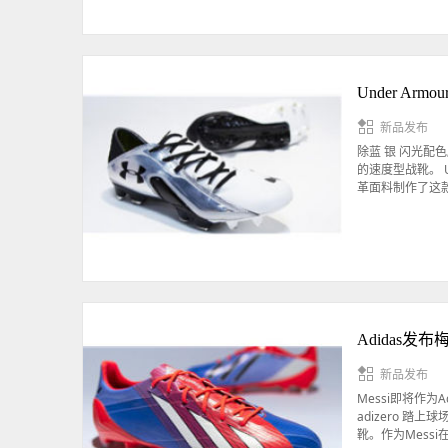
Under Armo
新品发布
除蓝 银 闪光配色版
的速度型战靴。 
革面料制作了这
Adidas发布梅
新品发布
Messi即将作
adizero 踏
靴。作为Messi在