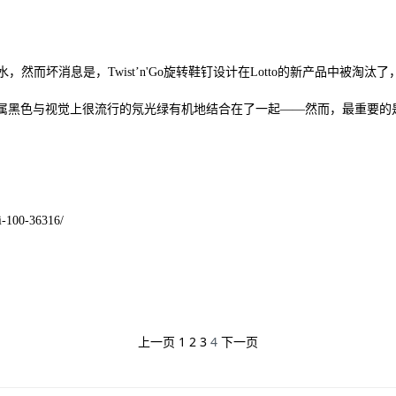
仅超薄，而且防水，然而坏消息是，Twist’n'Go旋转鞋钉设计在Lotto的新产品中被
色设计，将金属黑色与视觉上很流行的氖光绿有机地结合在了一起——然而，最重
i-100-36316/
上一页
1
2
3
4
下一页