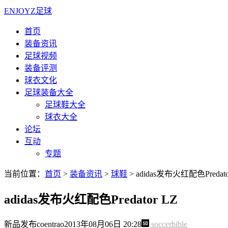
ENJOYZ足球
首页
装备资讯
足球视频
装备评测
球衣文化
足球装备大全
足球鞋大全
球衣大全
论坛
互动
专题
当前位置：
首页
>
装备资讯
>
球鞋
>
adidas发布火红配色Predato
adidas发布火红配色Predator LZ
新品发布
coentrao
2013年08月06日 20:28
soccerbible