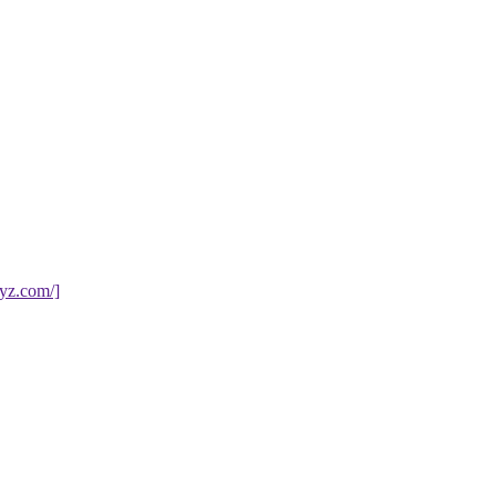
！
oyz.com/]