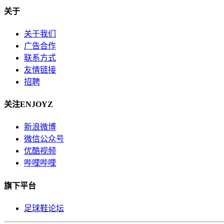
关于
关于我们
广告合作
联系方式
友情链接
招聘
关注ENJOYZ
新浪微博
微信公众号
优酷视频
哔哩哔哩
旗下平台
足球鞋论坛