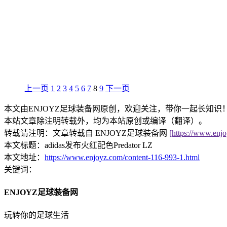
上一页
1
2
3
4
5
6
7
8
9
下一页
本文由ENJOYZ足球装备网原创，欢迎关注，带你一起长知识
本站文章除注明转载外，均为本站原创或编译（翻译）。
转载请注明：文章转载自 ENJOYZ足球装备网
[https://www.enj
本文标题：adidas发布火红配色Predator LZ
本文地址：
https://www.enjoyz.com/content-116-993-1.html
关键词：
ENJOYZ足球装备网
玩转你的足球生活