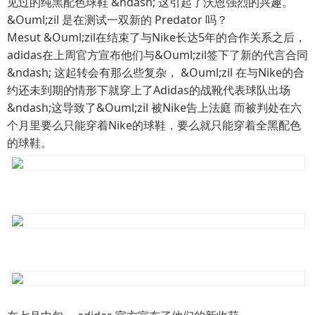
见过的纯黑配色球鞋 &ndash; 这引起了沃恩强烈的兴趣。
&Ouml;zil 是在测试一双新的 Predator 吗？
Mesut &Ouml;zil在结束了与Nike长达5年的合作关系之后，
adidas在上周官方宣布他们与&Ouml;zil签下了新的代言合同
&ndash; 这起转会有那么些复杂， &Ouml;zil 在与Nike的合
约还未到期的情形下就穿上了Adidas的战靴代表球队出场
&ndash;这导致了&Ouml;zil 被Nike告上法庭 而被判处在六
个月里要么只能穿着Nike的球鞋，要么就只能穿着全黑配色
的球鞋。