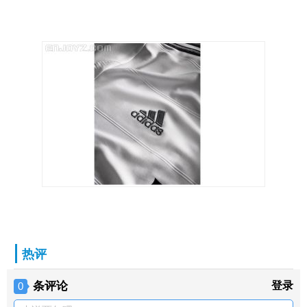
热评
条评论
登录
0