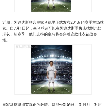
近期，阿迪达斯联合皇家马德里正式发布2013/14赛季主场球
衣。自7月1日起，皇马球迷可以在阿迪达斯零售店找到此款
球衣，新赛季，他们支持的皇马将会穿着这款球衣征战赛
场。
皇家马德里拥有真正的激情。是那份对足球 、对胜利、对历