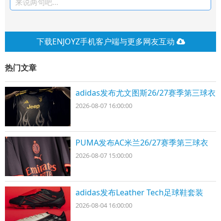
来说两句吧...
下载ENJOYZ手机客户端与更多网友互动
热门文章
adidas发布尤文图斯26/27赛季第三球衣
2026-08-07 16:00:00
PUMA发布AC米兰26/27赛季第三球衣
2026-08-07 15:00:00
adidas发布Leather Tech足球鞋套装
2026-08-04 16:00:00