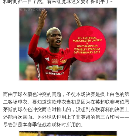
和时间都一目了然。看来红魔球迷又要准备剁手了~
而由于球衣颜色冲突的问题，圣徒本场决赛是换上白色的第
二客场球衣。要知道这款球衣当初是因为在英超联赛与伯恩
茅斯的球衣色冲突而临时推出的，没想到在联赛杯的决赛上
还能再次露面。另外球队也用上了非英超的第三方印号——
尽管那是本赛季征战欧联杯时所用的。