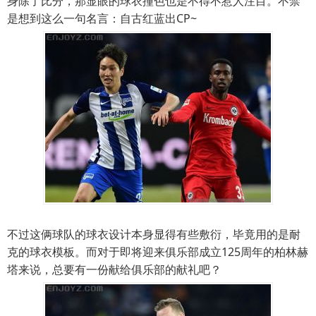
身除了比分，那显眼的球衣撞色也是不得不惹人注目。不禁
是想到这么一句名言：自古红蓝出CP~
不过这俩球队的球衣设计本身显得有些敷衍，毕竟用的是耐
克的球衣模板。而对于即将迎来俱乐部成立125周年的柏林赫
塔来说，总要有一份献给俱乐部的献礼吧？