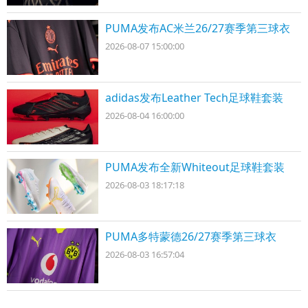
PUMA发布AC米兰26/27赛季第三球衣
2026-08-07 15:00:00
adidas发布Leather Tech足球鞋套装
2026-08-04 16:00:00
PUMA发布全新Whiteout足球鞋套装
2026-08-03 18:17:18
PUMA多特蒙德26/27赛季第三球衣
2026-08-03 16:57:04