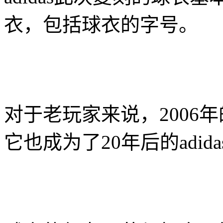
衣，包括球衣的字号。
对于老玩家来说，2006
它也成为了20年后的adi