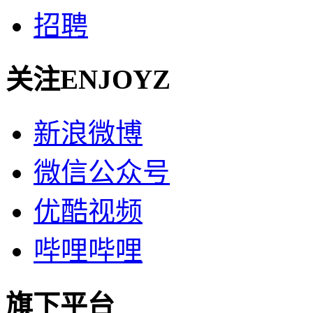
招聘
关注ENJOYZ
新浪微博
微信公众号
优酷视频
哔哩哔哩
旗下平台