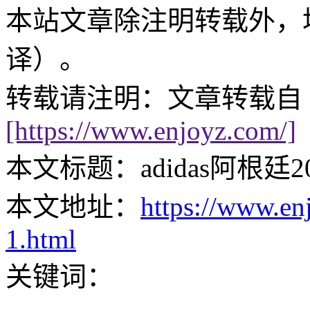
本站文章除注明转载外，
译）。
转载请注明：文章转载自 
[https://www.enjoyz.com/]
本文标题：adidas阿根廷
本文地址：
https://www.en
1.html
关键词：