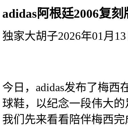
adidas阿根廷2006
独家
大胡子
2026年01月13日
今日，adidas发布了梅
球鞋，以纪念一段伟大的
我们先来看看陪伴梅西完