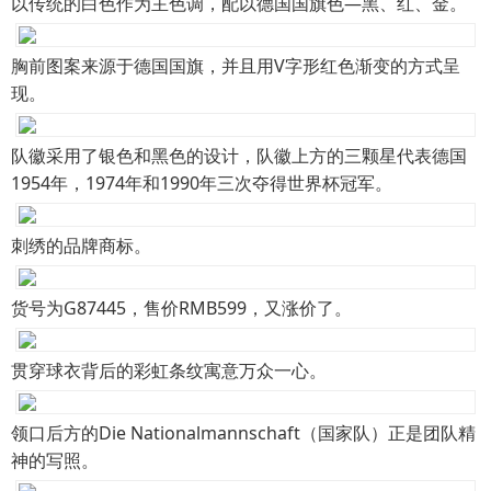
以传统的白色作为主色调，配以德国国旗色—黑、红、金。
胸前图案来源于德国国旗，并且用V字形红色渐变的方式呈
现。
队徽采用了银色和黑色的设计，队徽上方的三颗星代表德国
1954年，1974年和1990年三次夺得世界杯冠军。
刺绣的品牌商标。
货号为G87445，售价RMB599，又涨价了。
贯穿球衣背后的彩虹条纹寓意万众一心。
领口后方的Die Nationalmannschaft（国家队）正是团队精
神的写照。