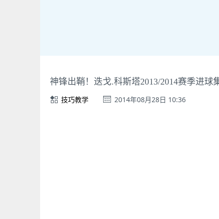
神锋出鞘！迭戈.科斯塔2013/2014赛季进球
技巧教学
2014年08月28日 10:36