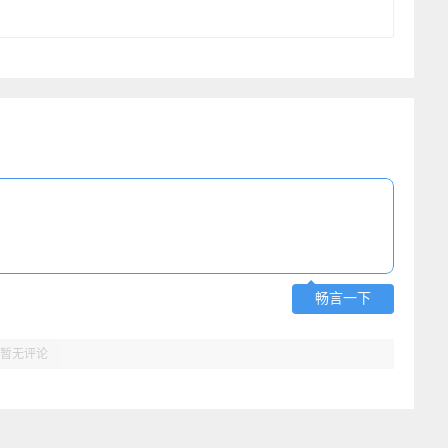
畅言一下
暂无评论