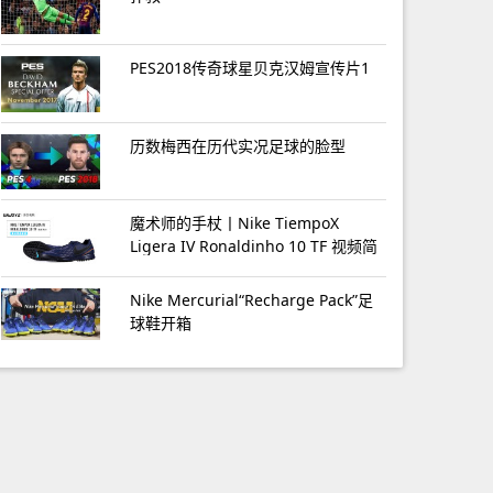
PES2018传奇球星贝克汉姆宣传片1
历数梅西在历代实况足球的脸型
魔术师的手杖丨Nike TiempoX
Ligera IV Ronaldinho 10 TF 视频简
介
Nike Mercurial“Recharge Pack”足
球鞋开箱