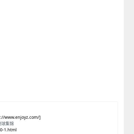
s://www.enjoyz.com/]
进球集锦
0-1.html