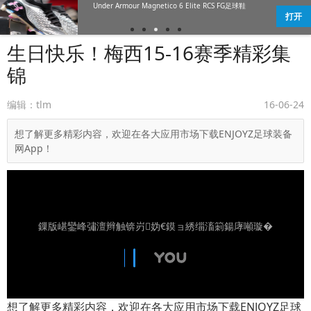
Under Armour Magnetico 6 Elite RCS FG足球鞋
打开
生日快乐！梅西15-16赛季精彩集
锦
编辑：tlm
16-06-24
想了解更多精彩内容，欢迎在各大应用市场下载ENJOYZ足球装备
网App！
鏁版嵁鑾峰彇澶辫触锛岃妫€鏌ョ綉缁滀箣鍚庨噸璇�
想了解更多精彩内容，欢迎在各大应用市场下载ENJOYZ足球