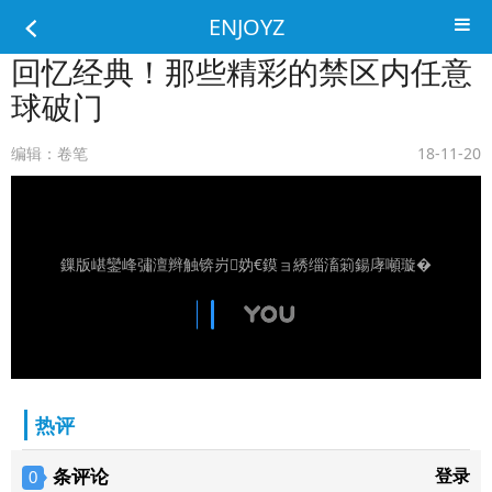
ENJOYZ
回忆经典！那些精彩的禁区内任意
球破门
编辑：卷笔
18-11-20
鏁版嵁鑾峰彇澶辫触锛岃妫€鏌ョ綉缁滀箣鍚庨噸璇�
热评
条评论
登录
0