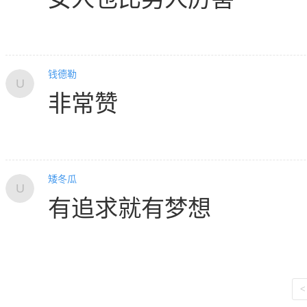
钱德勒
非常赞
矮冬瓜
有追求就有梦想
<