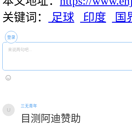
本文地址：
https://www.en
关键词：
足球
印度
国
登录
三无青年
目测阿迪赞助