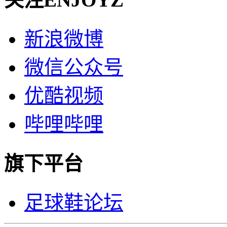
新浪微博
微信公众号
优酷视频
哔哩哔哩
旗下平台
足球鞋论坛