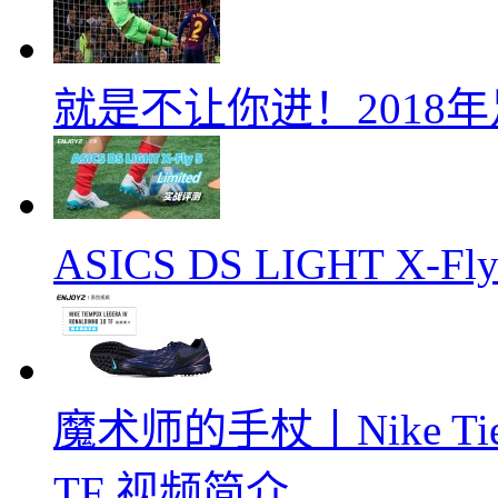
就是不让你进！2018
ASICS DS LIGHT X-Fl
魔术师的手杖丨Nike Tiempo
TF 视频简介