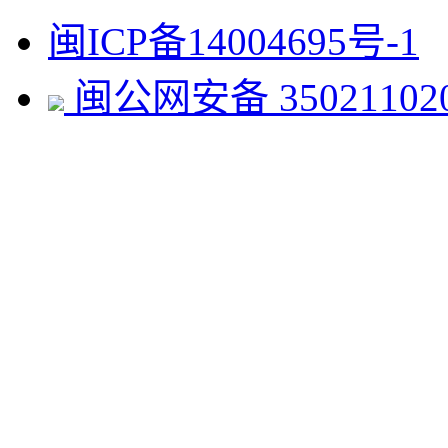
闽ICP备14004695号-1
闽公网安备 350211020