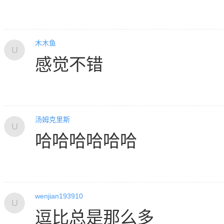
木木鱼
感觉不错
汤姆克里斯
哈哈哈哈哈哈
wenjian193910
逗比总是那么多