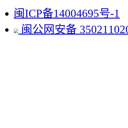
闽ICP备14004695号-1
闽公网安备 350211020