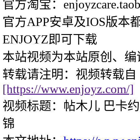
官方淘宝：enjoyzcare.taob
官方APP安卓及IOS版
ENJOYZ即可下载
本站视频为本站原创、编
转载请注明：视频转载自 
[https://www.enjoyz.com/]
视频标题：帖木儿 巴卡约科 
锦