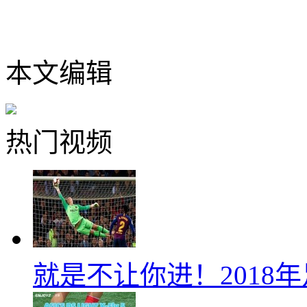
本文编辑
热门视频
就是不让你进！2018