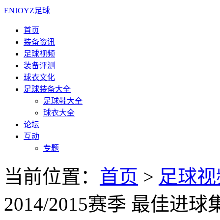
ENJOYZ足球
首页
装备资讯
足球视频
装备评测
球衣文化
足球装备大全
足球鞋大全
球衣大全
论坛
互动
专题
当前位置：
首页
>
足球视
2014/2015赛季 最佳进球
鏁版嵁鑾峰彇澶辫触