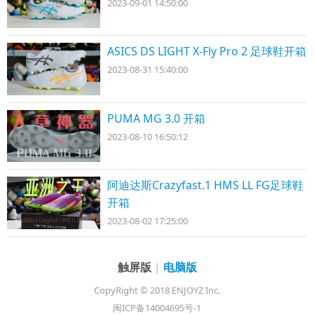
2023-09-01 14:50:00
ASICS DS LIGHT X-Fly Pro 2 足球鞋开箱
2023-08-31 15:40:00
PUMA MG 3.0 开箱
2023-08-10 16:50:12
阿迪达斯Crazyfast.1 HMS LL FG足球鞋
开箱
2023-08-02 17:25:00
触屏版
|
电脑版
CopyRight © 2018 ENJOYZ Inc.
闽ICP备14004695号-1