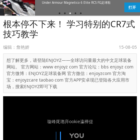
Under Armour Magnetico 6 Elite RCS FG足球鞋
打开
根本停不下来！ 学习特别的CR7式
技巧教学
编辑：詹艳娇
15-08-05
想了解更多，请登陆ENJOYZ——全球访问量最大的中文足球装备
网站。 官方网站：www enjoyz com 官方论坛：bbs enjoyz com
官方微博：ENJOYZ足球装备网 官方微信：enjoyzcom 官方淘
宝：enjoyzcare taobao com 官方APP安卓现已登陆各大应用市
场，搜索ENJOYZ即可下载
璇峰厑璁竎ookie瀛樺偍