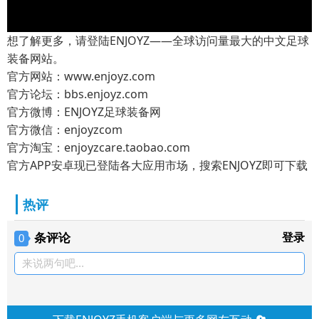
想了解更多，请登陆ENJOYZ——全球访问量最大的中文足球
装备网站。
官方网站：www.enjoyz.com
官方论坛：bbs.enjoyz.com
官方微博：ENJOYZ足球装备网
官方微信：enjoyzcom
官方淘宝：enjoyzcare.taobao.com
官方APP安卓现已登陆各大应用市场，搜索ENJOYZ即可下载
热评
条评论
登录
0
来说两句吧...