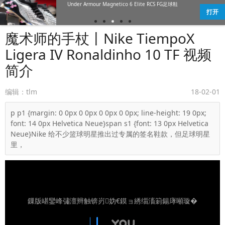
Under Armour Magnetico 6 Elite RCS FG足球鞋
打开
魔术师的手杖丨Nike TiempoX
Ligera IV Ronaldinho 10 TF 视频
简介
编辑：tlm
18-02-01
p p1 {margin: 0 0px 0 0px 0 0px 0 0px; line-height: 19 0px;
font: 14 0px Helvetica Neue}span s1 {font: 13 0px Helvetica
Neue}Nike 给不少篮球明星推出过专属的签名鞋款，但足球明星
里，
鏁版嵁鑾峰彇澶辫触锛岃妫€鏌ョ綉缁滀箣鍚庨噸璇�