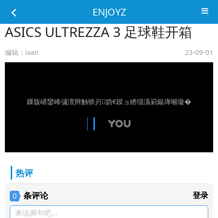
ENJOYZ
ASICS ULTREZZA 3 足球鞋开箱
编辑：ivan
23-09-01
鏁版嵁鑾峰彇澶辫触锛岃妫€鏌ョ綉缁滀箣鍚庨噸璇�
热评
条评论
登录
0
来说两句吧...