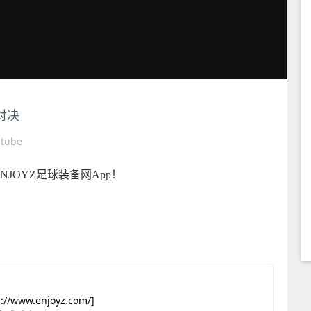
球对决
utube
JOYZ足球装备网App！
s://www.enjoyz.com/]